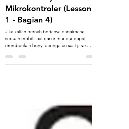
ESP32: Belajar
Mikrokontroler (Lesson
1 - Bagian 4)
Jika kalian pernah bertanya bagaimana
sebuah mobil saat parkir mundur dapat
memberikan bunyi peringatan saat jarak
belakang sudah mepet. Jawabanya adalah
menggunakan sensor ultrasonik. Sensor
Ultrasonik HC-SR04 Sensor ultrasonik adalah
alat yang dapat mengukur jarak dengan
memancarkan gelombang frekuensi tinggi
dan mengkalkulasi jarak dengan
menghitung waktu yang dibutuhkan untuk
menerima pantulan balik dari frekuensi yang
sudah dipancarkan sebelumnya. Cara kerja
sensor ultra