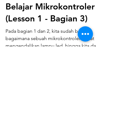
Pemprograman Tombol
Push On ke ESP32:
Belajar Mikrokontroler
(Lesson 1 - Bagian 3)
Pada bagian 1 dan 2, kita sudah belajar
bagaimana sebuah mikrokontroler dapat
mengendalikan lampu led, hingga kita dapat
belajar bagaimana mensimulasikan lampu
lalu lintas. Pada bagian ini kita akan belajar
mengenai tombol push on. Jika pada
tutorial sebelumnya, lampu led yang sudah
diprogram akan dikerjakan otomatis oleh
mikrokontroler, maka button push on ini
adalah bentuk intervensi manual oleh
manusia. Jadi mikrokontroler ini dapat