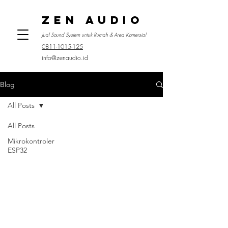
ZEN AUDIO
Jual Sound System untuk Rumah & Area Komersial
0811-1015-125
info@zenaudio.id
Blog
All Posts
All Posts
Mikrokontroler
ESP32